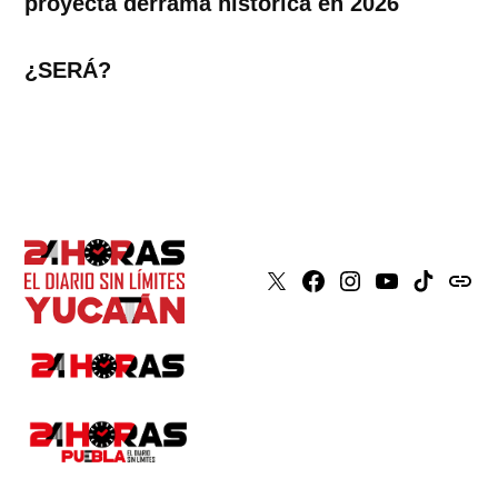
proyecta derrama histórica en 2026
¿SERÁ?
X
Faceboook
Instagram
Youtube
Tiktok
issuu