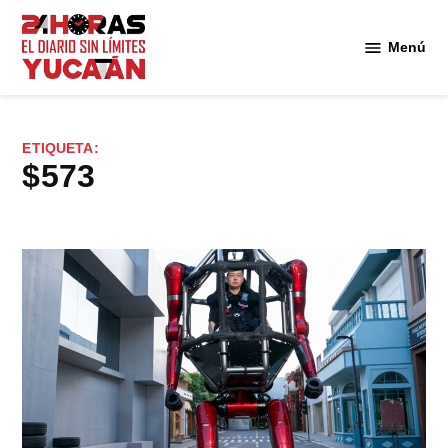
Saltar
al
Menú
Diario
contenido
24
Horas
Yucatán
ETIQUETA:
$573