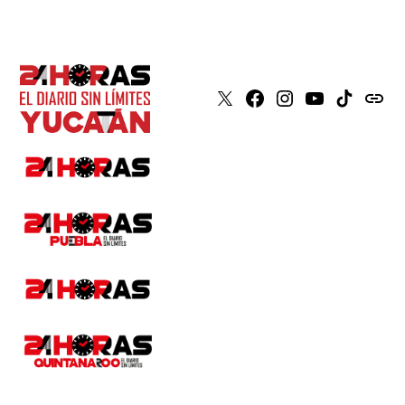
X
Faceboook
Instagram
Youtube
Tiktok
issuu