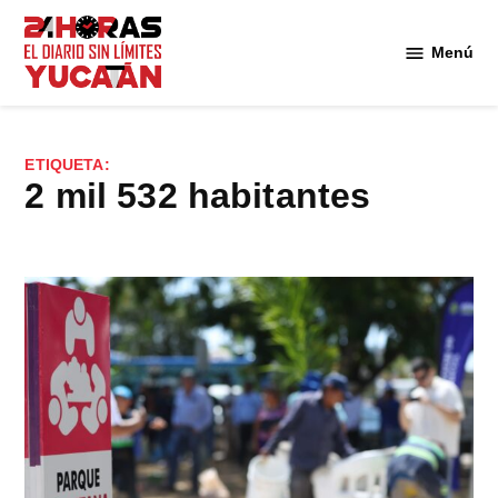
Saltar
al
Menú
Diario
contenido
24
Horas
Yucatán
ETIQUETA:
2 mil 532 habitantes