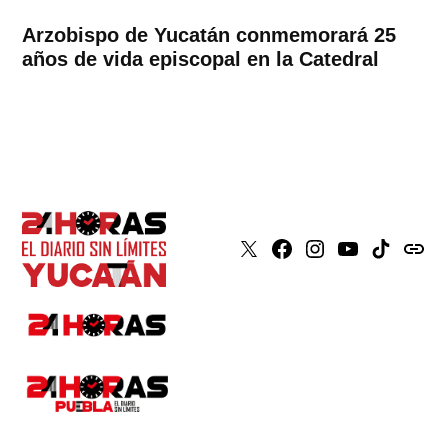
Arzobispo de Yucatán conmemorará 25
años de vida episcopal en la Catedral
X
Faceboook
Instagram
Youtube
Tiktok
issuu