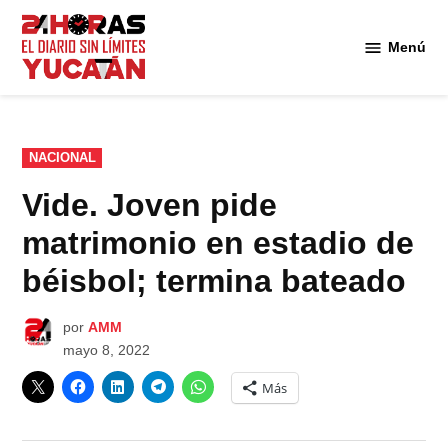
Saltar
al
Menú
Diario
contenido
24
Horas
Yucatán
PUBLICADO
NACIONAL
EN
Vide. Joven pide
matrimonio en estadio de
béisbol​; termina bateado
por
AMM
mayo 8, 2022
Más